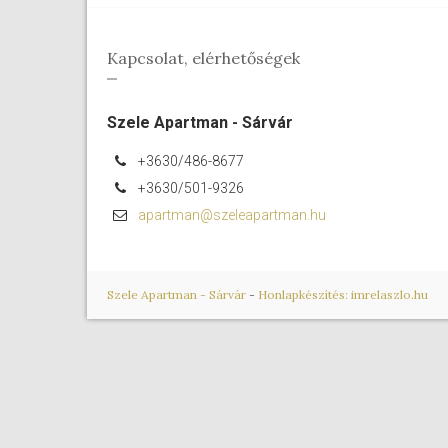
Kapcsolat, elérhetőségek
Szele Apartman - Sárvár
+3630/486-8677
+3630/501-9326
apartman@szeleapartman.hu
Szele Apartman - Sárvár
-
Honlapkészítés: imrelaszlo.hu