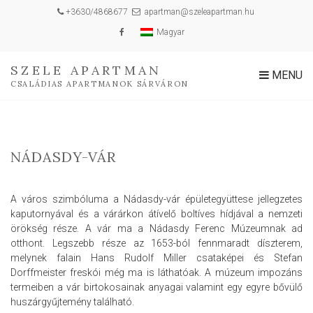
+3630/4868677
apartman@szeleapartman.hu
Magyar
SZELE APARTMAN
MENU
CSALÁDIAS APARTMANOK SÁRVÁRON
NÁDASDY-VÁR
A város szimbóluma a Nádasdy-vár épületegyüttese jellegzetes
kaputornyával és a várárkon átívelő boltíves hídjával a nemzeti
örökség része. A vár ma a Nádasdy Ferenc Múzeumnak ad
otthont. Legszebb része az 1653-ból fennmaradt díszterem,
melynek falain Hans Rudolf Miller csataképei és Stefan
Dorffmeister freskói még ma is láthatóak. A múzeum impozáns
termeiben a vár birtokosainak anyagai valamint egy egyre bővülő
huszárgyűjtemény található.