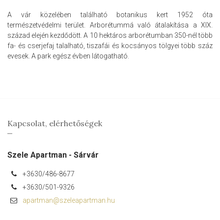
A vár közelében található botanikus kert 1952 óta
természetvédelmi terület. Arborétummá való átalakítása a XIX.
század elején kezdődött. A 10 hektáros arborétumban 350-nél több
fa- és cserjefaj talalható, tiszafái és kocsányos tölgyei több száz
evesek. A park egész évben látogatható.
Kapcsolat, elérhetőségek
Szele Apartman - Sárvár
+3630/486-8677
+3630/501-9326
apartman@szeleapartman.hu