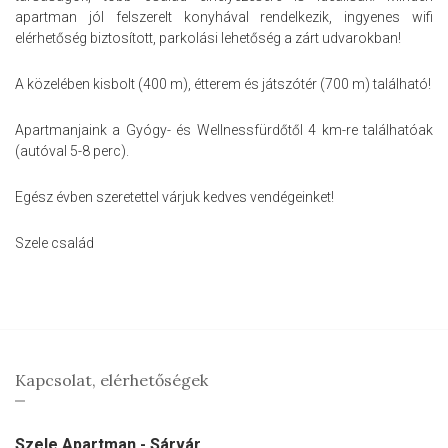
apartman jól felszerelt konyhával rendelkezik, ingyenes wifi
elérhetőség biztosított, parkolási lehetőség a zárt udvarokban!
A közelében kisbolt (400 m), étterem és játszótér (700 m) található!
Apartmanjaink a Gyógy- és Wellnessfürdőtől 4 km-re találhatóak
(autóval 5-8 perc).
Egész évben szeretettel várjuk kedves vendégeinket!
Szele család
Kapcsolat, elérhetőségek
Szele Apartman - Sárvár