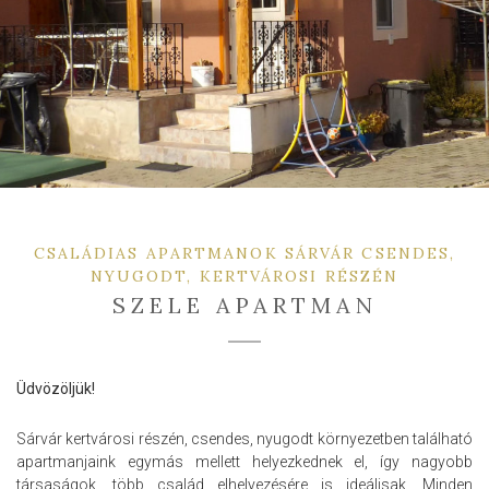
CSALÁDIAS APARTMANOK SÁRVÁR CSENDES,
NYUGODT, KERTVÁROSI RÉSZÉN
SZELE APARTMAN
Üdvözöljük!
Sárvár kertvárosi részén, csendes, nyugodt környezetben található
apartmanjaink egymás mellett helyezkednek el, így nagyobb
társaságok, több család elhelyezésére is ideálisak. Minden