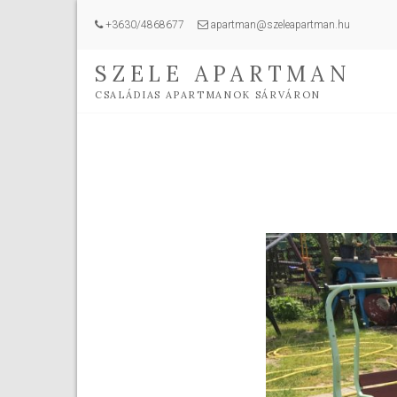
+3630/4868677
apartman@szeleapartman.hu
SZELE APARTMAN
CSALÁDIAS APARTMANOK SÁRVÁRON