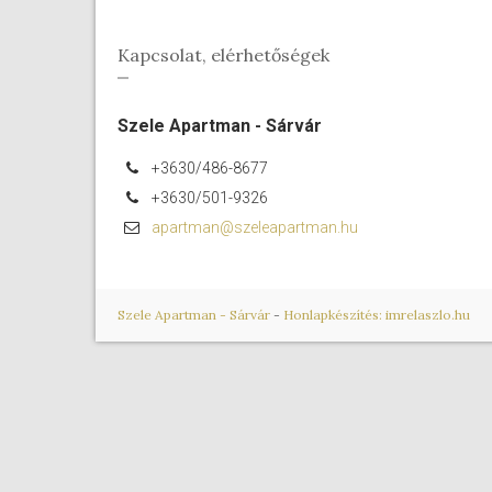
Kapcsolat, elérhetőségek
Szele Apartman - Sárvár
+3630/486-8677
+3630/501-9326
apartman@szeleapartman.hu
Szele Apartman - Sárvár
-
Honlapkészítés: imrelaszlo.hu